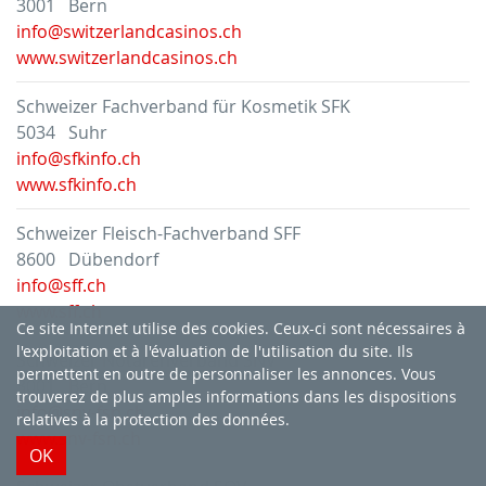
3001 Bern
info@switzerlandcasinos.ch
www.switzerlandcasinos.ch
Schweizer Fachverband für Kosmetik SFK
5034 Suhr
info@sfkinfo.ch
www.sfkinfo.ch
Schweizer Fleisch-Fachverband SFF
8600 Dübendorf
info@sff.ch
www.sff.ch
Ce site Internet utilise des cookies. Ceux-ci sont nécessaires à
l'exploitation et à l'évaluation de l'utilisation du site. Ils
Schweizer Notarenverband SNV
permettent en outre de personnaliser les annonces. Vous
3001 Bern
trouverez de plus amples informations dans
les dispositions
info@snv-fsn.ch
relatives à la protection des données
.
www.snv-fsn.ch
OK