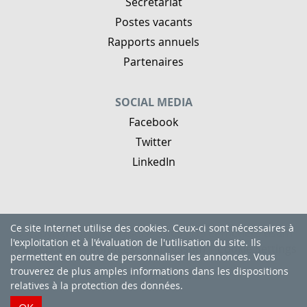
Secrétariat
Postes vacants
Rapports annuels
Partenaires
SOCIAL MEDIA
Facebook
Twitter
LinkedIn
Ce site Internet utilise des cookies. Ceux-ci sont nécessaires à
© Copyright by Union suisse des arts et métiers usam
l'exploitation et à l'évaluation de l'utilisation du site. Ils
Protection des données
|
Impressum
|
Cookie Settings
permettent en outre de personnaliser les annonces. Vous
trouverez de plus amples informations dans
les dispositions
made by
multidigital.ch
relatives à la protection des données
.