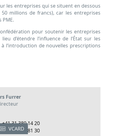
ur les entreprises qui se situent en dessous
 50 millions de francs), car les entreprises
s PME.
Confédération pour soutenir les entreprises
ieu d’étendre l’influence de l’État sur les
r à l’introduction de nouvelles prescriptions
rs Furrer
irecteur
+41 31 380 14 20
VCARD
M
+41 79 215 81 30