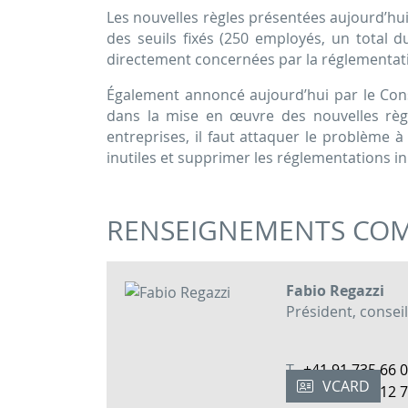
Les nouvelles règles présentées aujourd’hui
des seuils fixés (250 employés, un total du
directement concernées par la réglementati
Également annoncé aujourd’hui par le Conse
dans la mise en œuvre des nouvelles règles
entreprises, il faut attaquer le problème à 
inutiles et supprimer les réglementations in
RENSEIGNEMENTS COM
Fabio Regazzi
Président, conseil
T
+41 91 735 66 
VCARD
M
+41 79 253 12 