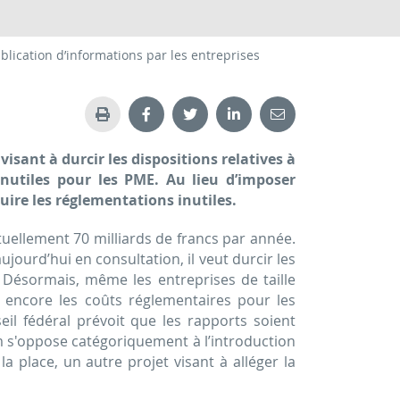
blication d’informations par les entreprises
isant à durcir les dispositions relatives à
inutiles pour les PME. Au lieu d’imposer
re les régle­menta­tions inutiles.
tuellement 70 milliards de francs par année.
aujourd’hui en consultation, il veut durcir les
. Désormais, même les entreprises de taille
 encore les coûts réglementaires pour les
seil fédéral prévoit que les rapports soient
m s'oppose catégoriquement à l’introduction
a place, un autre projet visant à alléger la