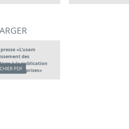
HARGER
presse «L’usam
cissement des
tives à la publication
ICHIER PDF
ar les entreprises»