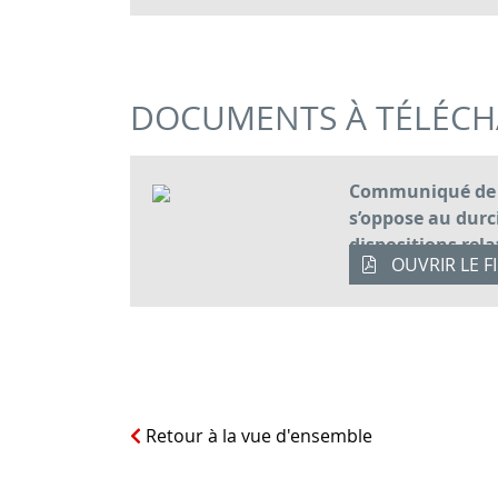
DOCUMENTS À TÉLÉC
Communiqué de 
s’oppose au dur
dispositions rela
OUVRIR LE F
d’informations p
Retour à la vue d'ensemble