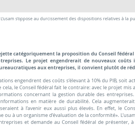
L’usam s’oppose au durcissement des dispositions relatives à la pu
jette catégoriquement la proposition du Conseil fédéral v
ntreprises. Le projet engendrerait de nouveaux coûts 
aucratiques aux entreprises, il convient plutôt de rédui
ations engendrent des coûts s’élevant à 10% du PIB, soit ac
ela, le Conseil fédéral fait le contraire: avec le projet mis 
informations concernant la gestion durable des entreprises
nformations en matière de durabilité. Cela augmenterait
eraient à l’avenir eux aussi plus élevés. En effet, le Con
ne ou à un organisme d’évaluation de la conformité». L’usa
ntreprises et demande au Conseil fédéral de présenter, à l