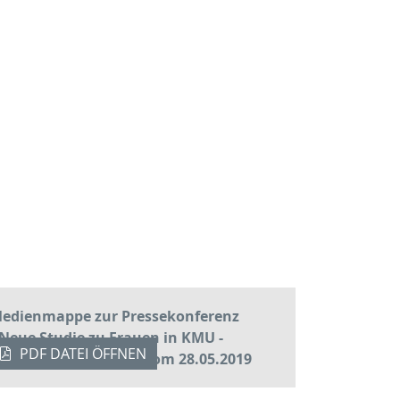
edienmappe zur Pressekonferenz
Neue Studie zu Frauen in KMU -
PDF DATEI ÖFFNEN
nverzichtbar stark» vom 28.05.2019