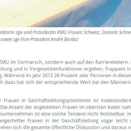
irektorin sgv und Präsidentin KMU Frauen Schweiz, Daniela Schne
r sowie sgv Vize-Präsident André Berdoz
n KMU im Vormarsch, sondern auch auf den Karriereleitern
eitung und in Vorgesetztenfunktionen ergeben. Frappant i
ng. Während im Jahr 2012 26 Prozent aller Personen in diese
eich dazu hat sich der entsprechende Wert bei den Männern
 Frauen in Geschäftsleitungspositionen ist insbesonder
 Die Anzahl der angestellten Frauen im obersten Kader na
sunternehmen ist eine solche Tendenz nicht feststellbar.
ngestellter Frauen in der Geschäftsleitung sogar leicht 
rehen sich die gesamte öffentliche Diskussion und daraus 