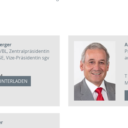
erger
A
/BL, Zentralpräsidentin
P
 Vize-Präsidentin sgv
a
94
T
UNTERLADEN
80
er