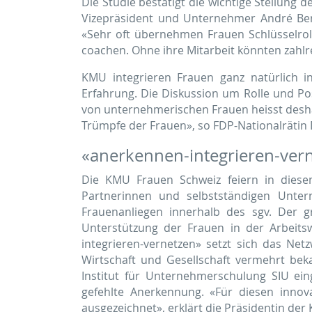
Die Studie bestätigt die wichtige Stellung
Vizepräsident und Unternehmer André Berd
«Sehr oft übernehmen Frauen Schlüsselrol
coachen. Ohne ihre Mitarbeit könnten zahlre
KMU integrieren Frauen ganz natürlich i
Erfahrung. Die Diskussion um Rolle und Po
von unternehmerischen Frauen heisst deshalb
Trümpfe der Frauen», so FDP-Nationalrätin
«anerkennen-integrieren-ver
Die KMU Frauen Schweiz feiern in diese
Partnerinnen und selbstständigen Unte
Frauenanliegen innerhalb des sgv. Der g
Unterstützung der Frauen in der Arbeits
integrieren-vernetzen» setzt sich das Ne
Wirtschaft und Gesellschaft vermehrt b
Institut für Unternehmerschulung SIU ei
gefehlte Anerkennung. «Für diesen inn
ausgezeichnet», erklärt die Präsidentin der