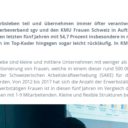
leben teil und übernehmen immer öfter verantwort
werbeverband sgv und den KMU Frauen Schweiz in Auf
den letzten fünf Jahren mit 54,7 Prozent insbesondere i
 im Top-Kader hingegen sogar leicht rückläufig. In K
iebe sind kleine und mittlere Unternehmen mit weniger als 
tionierung von Frauen, welche in einem dieser rund 500 0
er Schweizerischen Arbeitskräfteerhebung (SAKE) für d
erden. Von 2012 bis 2017 hat sich die Anzahl der Erwerbstä
rwerbstätigen Frauen ist in diesen fünf Jahren im Vergleic
en mit 1-9 Mitarbeitenden. Kleine und flexible Strukturen b