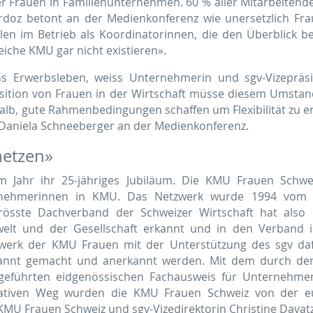
 der Frauen in Familienunternehmen. 60 % aller Mitarbeiten
oz betont an der Medienkonferenz wie unersetzlich Fraue
len im Betrieb als Koordinatorinnen, die den Überblick b
iche KMU gar nicht existieren».
ns Erwerbsleben, weiss Unternehmerin und sgv-Vizepräs
sition von Frauen in der Wirtschaft müsse diesem Umstan
, gute Rahmen­be­dingungen schaffen um Flexibilität zu erha
 Daniela Schneeberger an der Medien­konferenz.
netzen»
m Jahr ihr 25-jähriges Jubiläum. Die KMU Frauen Schwe
rnehmerinnen in KMU. Das Netzwerk wurde 1994 vom sg
rösste Dachverband der Schweizer Wirtschaft hat also b
welt und der Gesellschaft erkannt und in den Verband 
tzwerk der KMU Frauen mit der Unterstützung des sgv daf
ekannt gemacht und anerkannt werden. Mit dem durch d
ngeführten eidgenössischen Fachausweis für Unternehm
ovativen Weg wurden die KMU Frauen Schweiz von der e
 KMU Frauen Schweiz und sgv-Vizedirektorin Christine Davatz