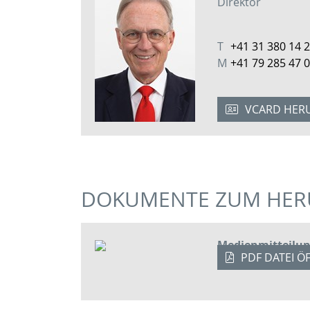
Direktor
T
+41 31 380 14 
M
+41 79 285 47 
VCARD HER
DOKUMENTE ZUM HER
Medienmitteilun
PDF DATEI Ö
unverzichtbar st