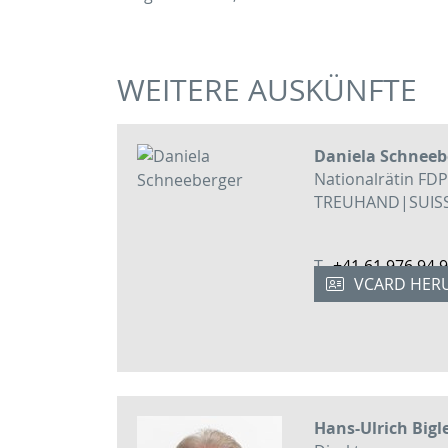
WEITERE AUSKÜNFTE
Daniela Schneeb
Nationalrätin FDP
TREUHAND|SUISSE,
T
+41 61 976 94 
VCARD HER
M
+41 79 233 84 
Hans-Ulrich Bigl