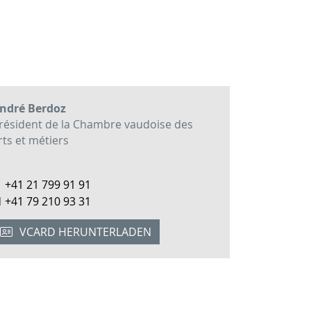
ndré Berdoz
résident de la Chambre vaudoise des
rts et métiers
+41 21 799 91 91
M
+41 79 210 93 31
VCARD HERUNTERLADEN