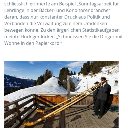
schliesslich erinnerte am Beispiel „Sonntagsarbeit für
Lehrlinge in der Bäcker- und Konditorenbranche“
daran, dass nur konstanter Druck aus Politik und
Verbänden die Verwaltung zu einem Umdenken
bewegen könne. Zu den ärgerlichen Statistikaufgaben
meinte Flückiger locker: „Schmeissen Sie die Dinger mit
Wonne in den Papierkorb!“