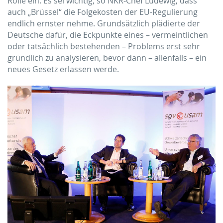
Rolle ein. Es sei wichtig, so NKR-Chef Ludewig, dass
auch „Brüssel“ die Folgekosten der EU-Regulierung
endlich ernster nehme. Grundsätzlich plädierte der
Deutsche dafür, die Eckpunkte eines – vermeintlichen
oder tatsächlich bestehenden – Problems erst sehr
gründlich zu analysieren, bevor dann – allenfalls – ein
neues Gesetz erlassen werde.